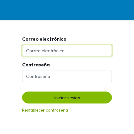
rvicios
Programas
Biblioteca
Contacto
Únete a Nuestra Familia
T
Correo electrónico
Contraseña
Iniciar sesión
Restablecer contraseña