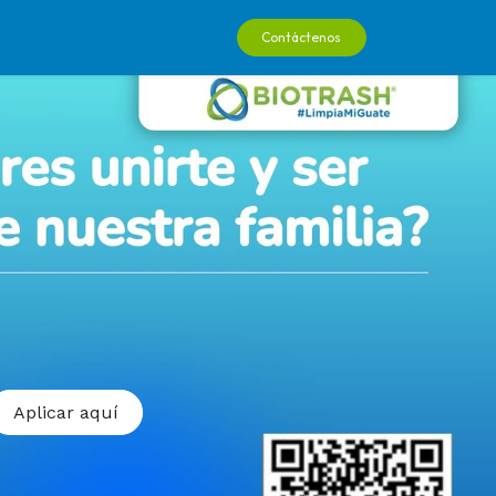
0
Contáctenos
ienda
Podcast
Aplicar aquí​