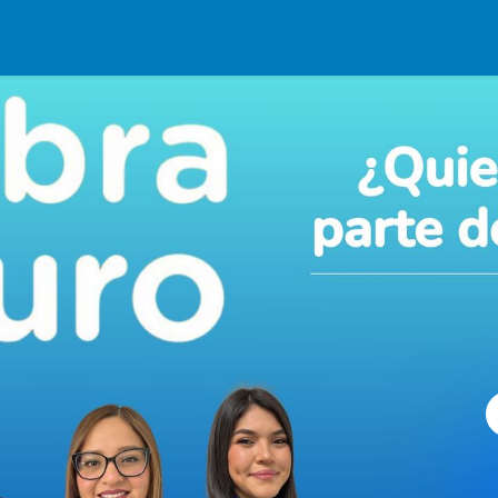
rvicios
Programas
Biblioteca
Contacto
Únete a Nuestra Familia
T