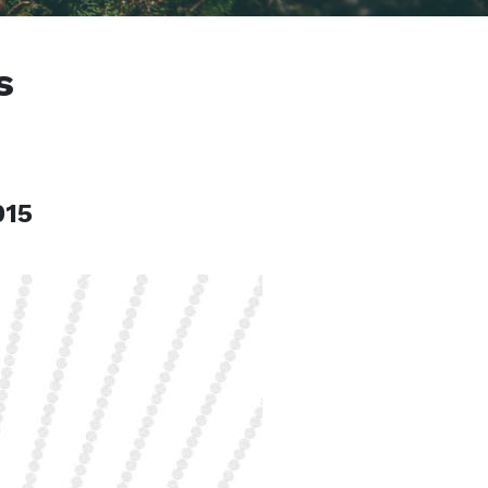
s
015