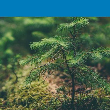
rvicios
Programas
Biblioteca
Contacto
Únete a Nuestra Familia
T