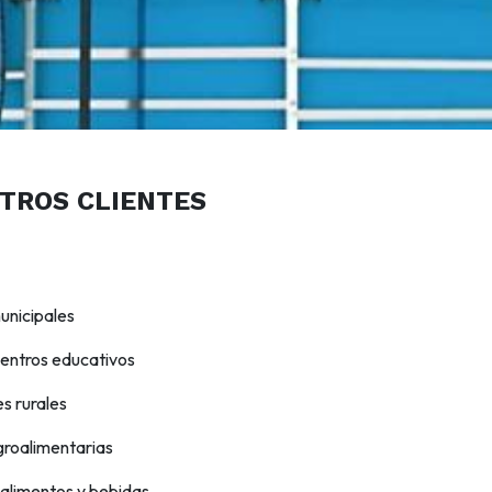
TROS CLIENTES
icipales
ntros educativos
rurales
roalimentarias
limentos y bebidas