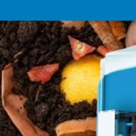
rvicios
Programas
Biblioteca
Contacto
Únete a Nuestra Familia
T