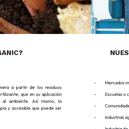
GANIC?
NUES
- Mercados mun
era a partir de los residuos
tilizante, que en su aplicación
- Escuelas o ce
s al ambiente. Así mismo, la
- Comunidades 
mpia y accesible que puede ser
- Industrias ag
- Industria de a