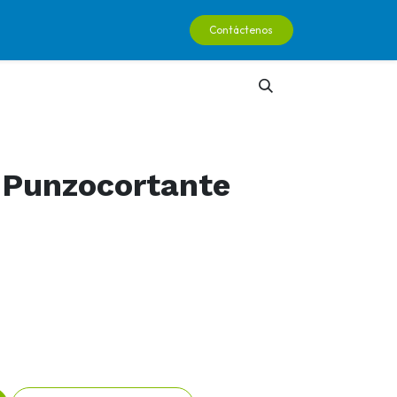
0
Contáctenos
ienda
Podcast
 Punzocortante