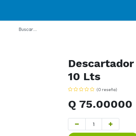
rvicios
Programas
Biblioteca
Contacto
Únete a Nuestra Familia
T
Descartador
10 Lts
(0 reseña)
Q
75.00000