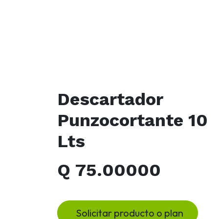
Descartador
Punzocortante 10
Lts
Q
75.00000
Solicitar producto o plan